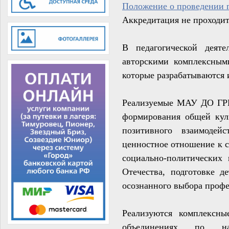
Положение о проведении 
Аккредитация не проходит
В педагогической дея
авторскими комплексным
которые разрабатываются 
Реализуемые МАУ ДО ГРЦ
формирования общей кул
позитивного взаимодей
ценностное отношение к с
социально-поли­тических
Отечества, подготовке 
осознанного выбора профе
Р
еализуются комплексны
объединениях по напр