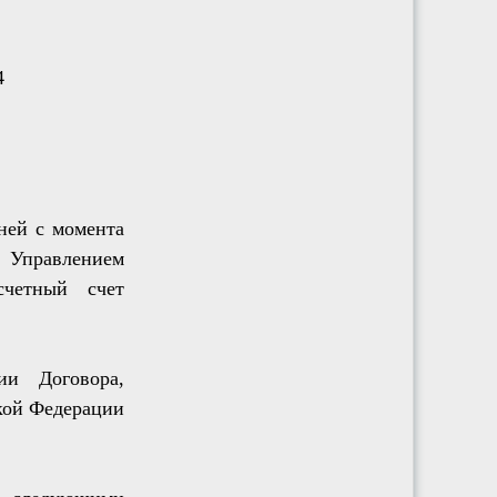
4
ней с момента
 Управлением
счетный счет
ии Договора,
кой Федерации