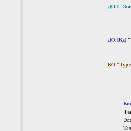
ДОЛ "Зве
--------------------
ДОЛКД "
--------------------
БО "Тург
Ко
Фак
Эл
Тел