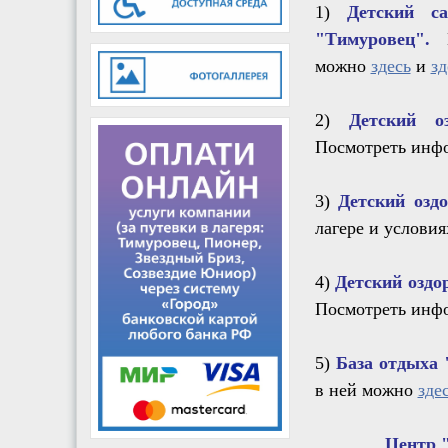
1)
Детский са
"Тимуровец".
П
можно
здесь
и
зд
2)
Детский о
Посмотреть инфо
3)
Детский озд
лагере и услови
4)
Детский оздо
Посмотреть инфо
5)
База отдыха
в ней можно
зде
Центр 