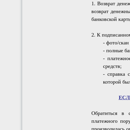
1. Возврат дене
возврат денежны
банковской карт
2. К подписанно
- фото/скан
- полные б
- платежно
средств;
- справка 
которой бы
ЕСЛ
Обратиться в 
платежного пор
производилась о