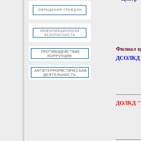
Филиал ц
ДСОЛКД 
--------------------
ДОЛКД "
--------------------