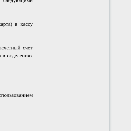
я следующими
арта) в кассу
асчетный счет
а в отделениях
пользованием