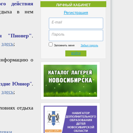
ого действия
ЛИЧНЫЙ КАБИНЕТ
тдыха в нем
Регистрация
E-mail
Пароль
я
"Пионер"
.
и
здесь
;
Запомнить меня
Забыл пароль
ВОЙТИ
информацию о
ездие Юниор
"
.
и
здесь
;
ловиях отдыха
тевки