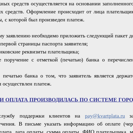
жных средств осуществляется на основании заполненног
х средств. Оформление происходит от лица плательщик
ы, с которой был произведен платеж.
му заявлению необходимо приложить следующий пакет д
 первой страницы паспорта заявителя;
анковские реквизиты плательщика;
е поручение с отметкой (печатью) банка о перечисл
с печатью банка о том, что заявитель является держат
л осуществлен платеж.
И ОПЛАТА ПРОИЗВОДИЛАСЬ ПО СИСТЕМЕ ГОРО
службу поддержки клиентов на
pay@kvartplata.ru
за
учения. В письме указать информацию об оплате (чер
плата, дата оплаты, сумма оплаты, ФИО плательщика, 