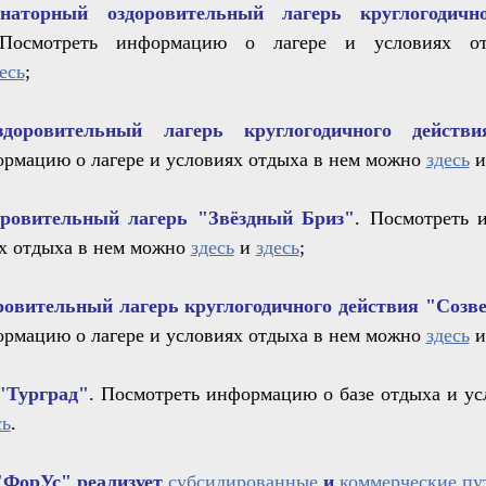
наторный оздоровительный лагерь круглогодичн
осмотреть информацию о лагере и условиях о
есь
;
здоровительный лагерь круглогодичного действи
рмацию о лагере и условиях отдыха в нем можно
здесь
оровительный лагерь
"Звёздный Бриз"
. Посмотреть 
ях отдыха в нем можно
здесь
и
здесь
;
ровительный лагерь круглогодичного действия
"Созв
рмацию о лагере и условиях отдыха в нем можно
здесь
"Турград"
. Посмотреть информацию о базе отдыха и ус
сь
.
"ФорУс" реализует
субсидированные
и
коммерческие пу