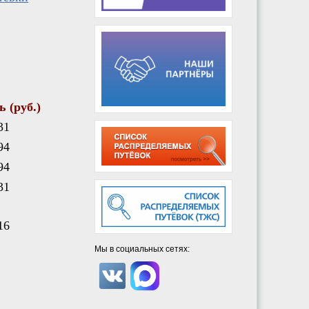
 (руб.)
31
94
94
31
1
6
Мы в социальных сетях: