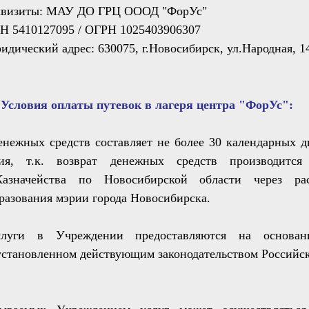
квизиты: МАУ ДО ГРЦ ОООД "ФорУс"
Н 5410127095 / ОГРН
1025403906307
дический адрес: 630075, г.Новосибирск, ул.Народная, 1
Условия оплаты путевок в лагеря центра "ФорУс":
енежных средств составляет не более 30 календарных д
ия, т.к. в
озврат денежных средств производится
Казначейства по Новосибирской области через ра
разования мэрии города Новосибирска.
луги в Учреждении предоставляются на основан
установленном действующим законодательством Российс