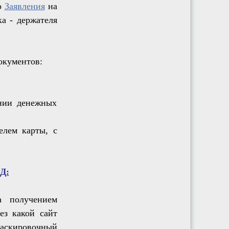
о
Заявления
на
а - держателя
окументов:
ении денежных
елем карты, с
Д:
 получением
ез какой сайт
маскировочный