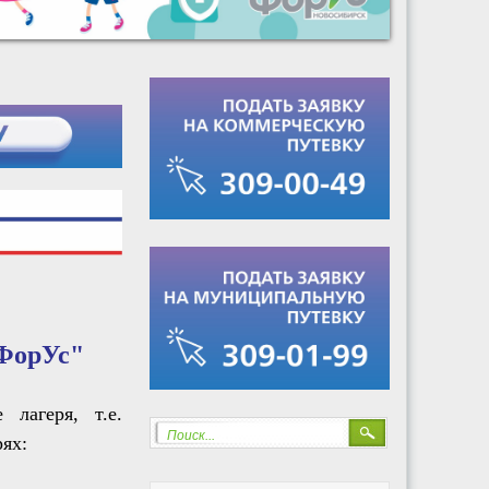
ФорУс"
лагеря, т.е.
Поиск...
ях: