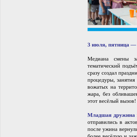
3 июля, пятница —
Медиана смены з
тематический подъё
сразу создал празд
процедуры, занятия
вожатых на террито
жара, без обливаше
этот весёлый вызов!
Младшая дружина
отправились в акто
после ужина вернул
более весёлую и за