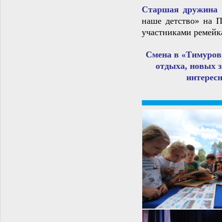
Старшая дружина
наше детство» на П
участниками ремейк
Смена в «Тимуровц
отдыха, новых 
интерес