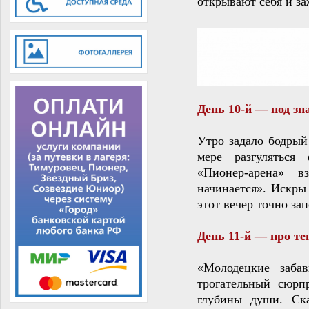
открывают себя и з
День 10‑й — под зн
Утро задало бодрый
мере разгуляться
«Пионер‑арена» 
начинается». Искры
этот вечер точно за
День 11‑й — про те
«Молодецкие заба
трогательный сюрп
глубины души. Ска