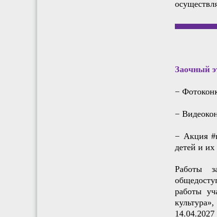
осуществля
Заочный эт
− Фотоконк
− Видеокон
− Акция #
детей и их
Работы з
общедоступ
работы уч
культура»
14.04.2027 г