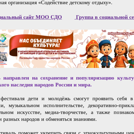
ая организация «Содействие детскому отдыху».
иальный сайт МОО СДО
Группа в социальной с
 направлен на сохранение и популяризацию культу
кого наследия народов России и мира.
фестиваля дети и молодёжь смогут проявить себя в
ии, музыкальном исполнительстве, декоративно‑прик
ельном искусстве, медиа‑творчестве, а также познако
 разных народов и обменяться знаниями.
стиваль поможет укрепить связи с этнокультурными це