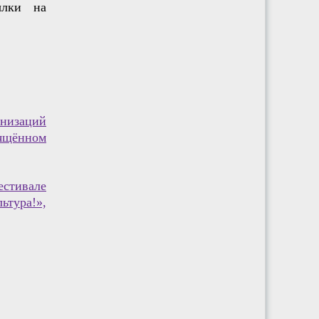
ылки на
низаций
вящённом
стивале
ьтура!»,