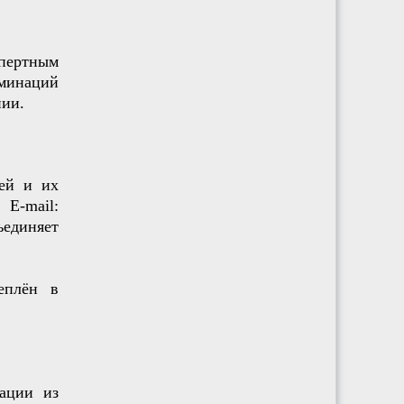
спертным
оминаций
нии.
тей и их
E-mail:
единяет
еплён в
ации из