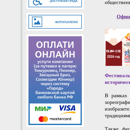
общественн
Офиц
Фестиваль
историчес
В рамках 
хореограф
изобразит
традициями
Также, фе