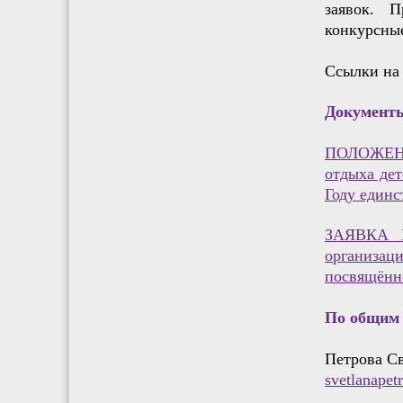
заявок. 
конкурсны
Ссылки на 
Документы
ПОЛОЖЕНИ
отдыха дет
Году единс
ЗАЯВКА Н
организаци
посвящённо
По общим 
Петрова Св
svetlanape