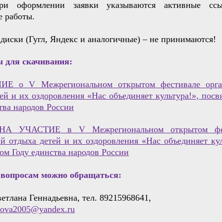
При оформлении заявки указываются активные сс
е работы.
диски (Гугл, Яндекс и аналогичные) – не принимаются!
 для скачивания:
Е о V Межрегиональном открытом фестивале орга
ей и их оздоровления «Нас объединяет культура!», пос
тва народов России
А УЧАСТИЕ в V Межрегиональном открытом фе
й отдыха детей и их оздоровления «Нас объединяет кул
м Году единства народов России
вопросам можно обращаться:
етлана Геннадьевна, тел. 89215968641,
trova2005@yandex.ru