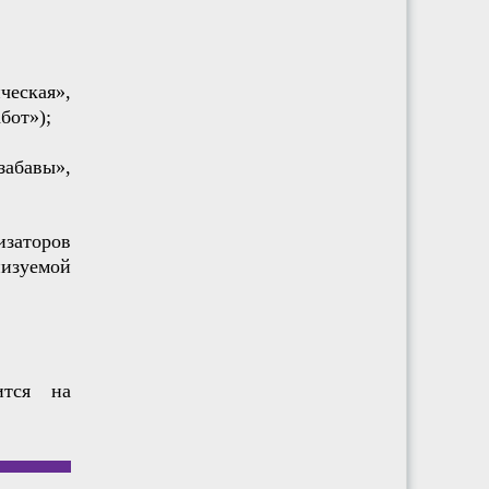
ческая»,
бот»);
абавы»,
изаторов
низуемой
ится на