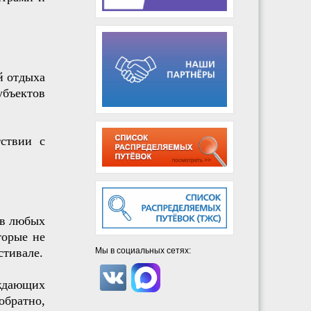
й отдыха
убъектов
тствии с
 в любых
торые не
Мы в социальных сетях:
стивале.
ождающих
братно,