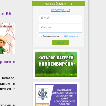
ЛИЧНЫЙ КАБИНЕТ
Регистрация
ети ВК
E-mail
Пароль
Запомнить меня
Забыл пароль
ВОЙТИ
рного и
 вокале,
ладном и
миться с
нтрами и