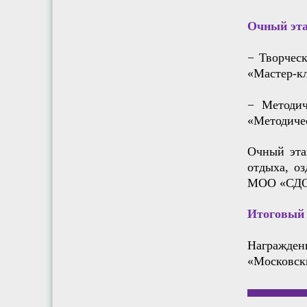
Очный этап
− Творческ
«Мастер-кл
− Методич
«Методиче
Очный эта
отдыха, о
МОО «СДО» 
Итоговый э
Награжде
«Московски