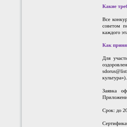
Какие тре
Все конку
советом п
каждого эт
Как приня
Для участ
оздоровл
sdorus@li
культура»).
Заявка о
Приложен
Срок:
до 2
Сертифика