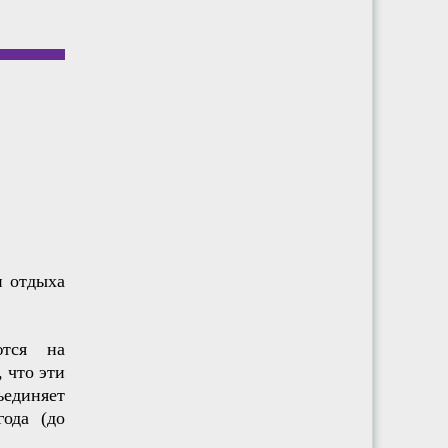
и отдыха
ются на
 что эти
ъединяет
года (до