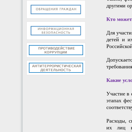
другими ор
Кто может
Для участи
детей и и
Российской
Допускает
требовани
Какие усл
Участие в 
этапах фес
соответств
Расходы, 
их лиц к