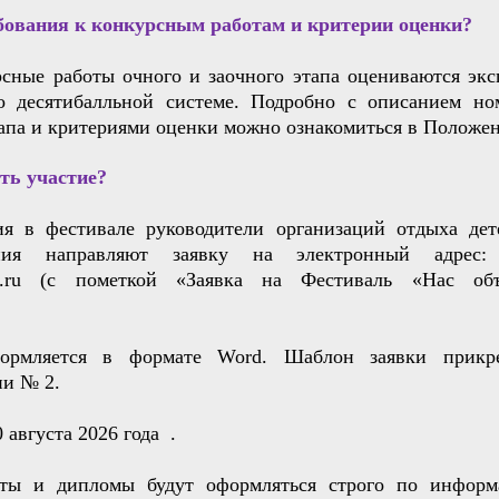
бования к конкурсным работам и критерии оценки?
рсные работы очного и заочного этапа оцениваются эк
о десятибалльной системе. Подробно с описанием н
апа и критериями оценки можно ознакомиться в Положе
ть участие?
ия в фестивале руководители организаций отдыха де
ения направляют заявку
на электронный адрес: 
st.ru (с пометкой «Заявка на Фестиваль «Нас объ
формляется в формате Word.
Шаблон заявки прикр
ии № 2.
0 августа 2026 года
.
ты и дипломы будут оформляться строго по информ