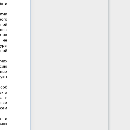
бя и
тии
ного
вной
новы
я на
ь не
туры
тной
тних
сию
жных
вуют
особ
екта
на в
ным
всем
а и
виях