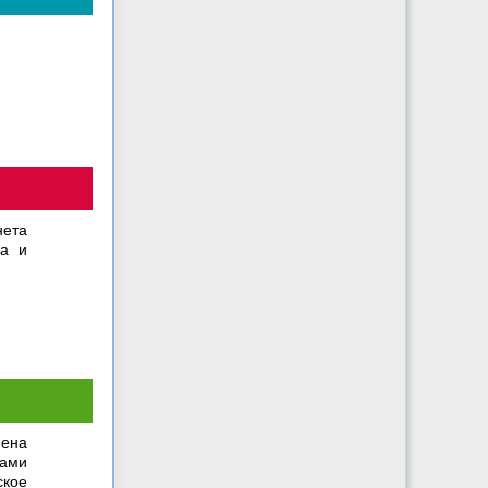
нета
ка и
мена
ками
ское