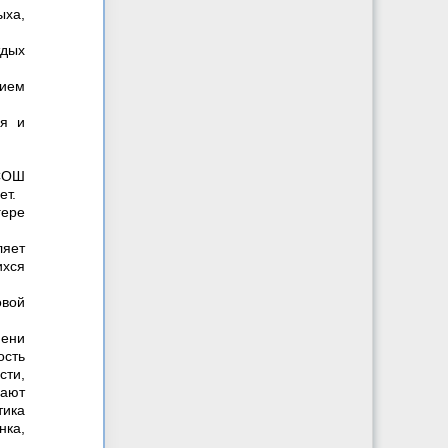
ыха,
тдых
нием
ия и
 СОШ
ет.
ере
ляет
ихся
овой
мени
ость
ти,
дают
тика
нка,