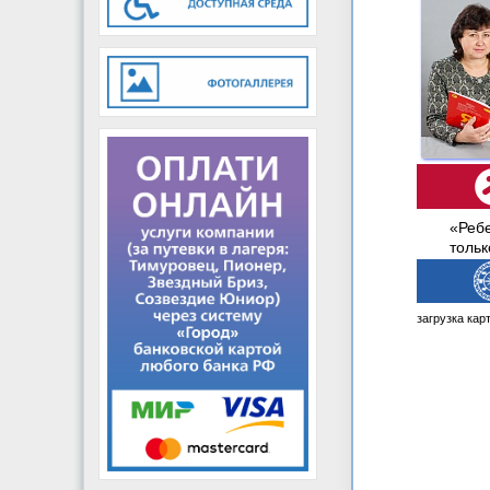
«Ребе
толь
загрузка карт