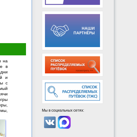
я на
же в
 дни
ой и
ны с
имый
мячи
игры
еры,
омы,
Мы в социальных сетях: