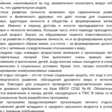
жение, накопившееся за год, внимательно посмотреть вокруг се
ть, что удивительное рядом.
стное развитие личности возможно при гармоничном разви
вного и физического здоровья, что даёт основу для социаль
овья, адаптации личности в обществе и формирования акти
ции. Именно в период детства и юности закладываются ос
вья и личности человека, большая часть этого периода приходитс
ьный возраст. Значит, на образование ложится ответственност
о за развитие и образование личности, но и за формирование куль
вья, здорового образа жизни, а в итоге – за формирование целос
сти с активным созидательным отношением к миру.
следние годы очевидно возрастание внимания к организации ле
ровительных лагерей. Они выполняют очень важную мис
овления и воспитания детей, когда многие семьи находятся в сло
омических и социальных условиях. Кроме того, лагеря способст
ированию коммуникативных навыков.
й отдых сегодня – это не только социальная защита, это еще и сп
творческого развития, обогащения духовного мира и интелл
нка. Ежегодно для учащихся проводится оздоровительная сме
ре дневного пребывания на базе МБОУ СОШ №46. Обязатель
тся вовлечение в лагерь детей, находящихся в ТЖС В связи со 
сказанным была разработана программа.
ая программа предусматривает организацию летнего отдых
ровления детей младшего и среднего школьного возраста в усло
ря с дневным пребыванием.