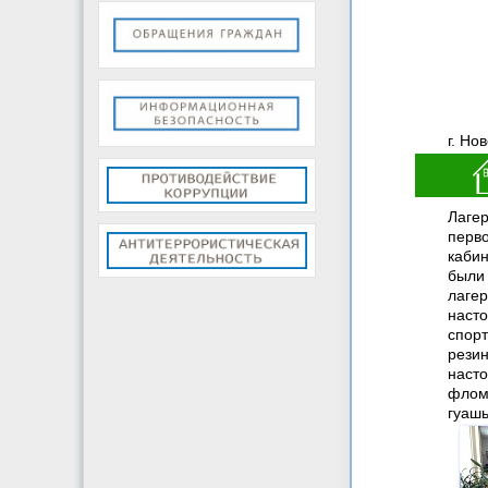
г. Но
Лаге
перв
кабин
были
лаге
наст
спорт
рези
наст
флом
гуашь,