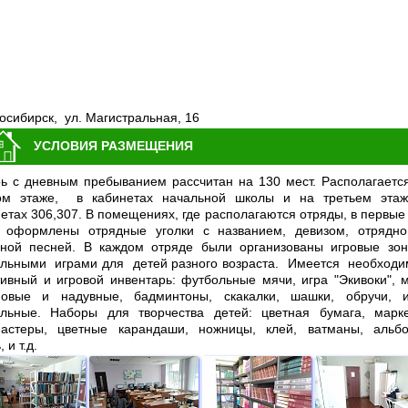
восибирск, ул. Магистральная, 16
УСЛОВИЯ РАЗМЕЩЕНИЯ
рь с дневным пребыванием рассчитан на 130 мест. Располагаетс
ом этаже, в кабинетах начальной школы и на третьем эта
етах 306,307.
В помещениях, где располагаются отряды, в первые
 оформлены отрядные уголки с названием, девизом, отрядн
рной песней. В каждом отряде были организованы игровые зо
ольными
играми для
детей разного возраста.
Имеется необход
ивный и игровой инвентарь: футбольные мячи, игра "Экивоки", 
новые и надувные, бадминтоны, скакалки, шашки, обручи, 
ольные. Наборы для творчества детей: цветная бумага, марк
астеры, цветные карандаши, ножницы, клей, ватманы, альб
 и т.д.