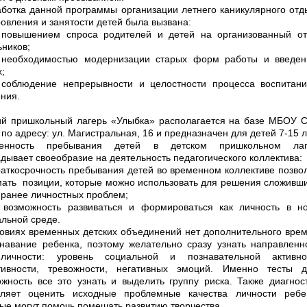
ботка данной программы организации летнего каникулярного отд
овления и занятости детей была вызвана:
повышением спроса родителей и детей на организованный о
ников;
необходимостью модернизации старых форм работы и введе
;
соблюдение непрерывности и целостности процесса воспитан
ния.
ий пришкольный лагерь «Улыбка» располагается на базе МБОУ
по адресу: ул. Магистральная, 16 и предназначен для детей 7-15 л
енность пребывания детей в детском пришкольном лаг
дывает своеобразие на деятельность педагогического коллектива:
раткосрочность пребывания детей во временном коллективе позво
мать
позиции, которые можно использовать для решения сложивш
 ранее личностных проблем;
возможность развиваться и формироваться как личность в н
льной среде.
ловиях временных детских объединений нет дополнительного вре
знавание ребенка, поэтому желательно сразу узнать направленн
личности: уровень социальной и познавательной активнос
тивности, тревожности, негативных эмоций. Именно тесты 
жность все это узнать и выделить группу риска. Также диагнос
оляет оценить исходные проблемные качества личности ребе
ые могут помочь помешать развитию творчества.