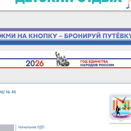
ОШ № 46
Начальник ЛДП