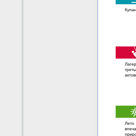
Купан
Лагер
трет
актов
Лето
впеч
приро