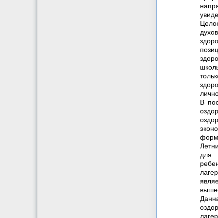
напря
увиде
Цело
духо
здор
пози
здоро
школ
тольк
здоро
лично
В по
оздо
оздор
экон
форм
Летни
для 
ребе
лаге
являе
выше
Данн
оздо
лаге