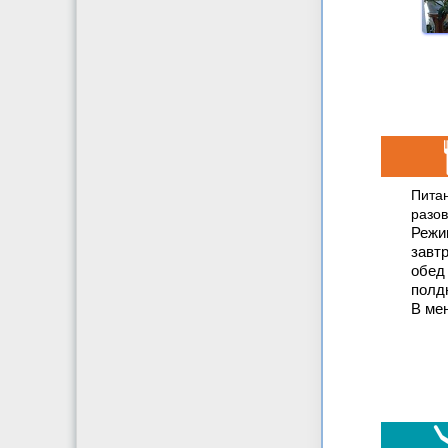
Питан
разов
Режи
завтр
обед 
полд
В ме