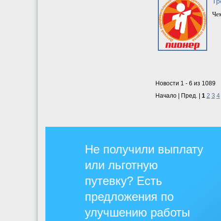
Тр
Чем
Новости 1 - 6 из 1089
Начало | Пред. |
1
2
3
4
Не получили выплату
или льготную
путевку? Есть
предложения по
улучшению работы