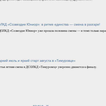
ЛКД «Созвездие Юниор»: в ритме единства — смена в разгаре!
ДОЛКД «Созвездие Юниор» уже прошла половина смены — и темп только нара
ркий июль и яркий старт августа в «Тимуровце»
етья летняя смена в ДСОЛКД «Тимуровец» уверенно движется к финалу.