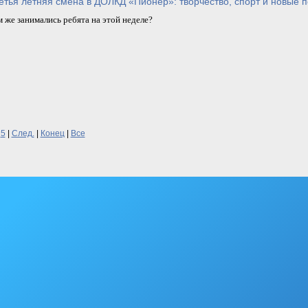
етья летняя смена в ДОЛКД «Пионер»: творчество, спорт и новые 
 же занимались ребята на этой неделе?
5
|
След.
|
Конец
|
Все