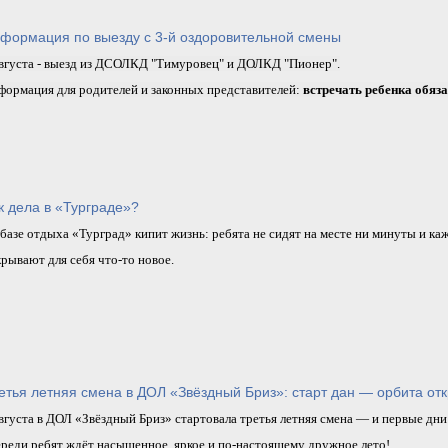
формация по выезду с 3-й оздоровительной смены
августа - выезд из ДСОЛКД "Тимуровец" и ДОЛКД "Пионер
".
формация для родителей и законных представителей:
встречать ребенка обяза
к дела в «Турграде»?
базе отдыха «Турград» кипит жизнь: ребята не сидят на месте ни минуты и ка
рывают для себя что‑то новое.
етья летняя смена в ДОЛ «Звёздный Бриз»: старт дан — орбита отк
вгуста в ДОЛ «Звёздный Бриз» стартовала третья летняя смена — и первые дни
ереди ребят ждёт насыщенное, яркое и по‑настоящему дружное лето!