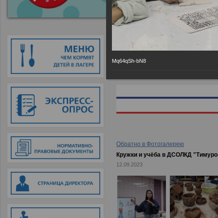
Главная
→
Фотогалерея
→
Кружки
Mq64qSh-bN8
Обратно в Фотогалерею
Кружки и учёба в ДСОЛКД "Тимуро
12.09.2023