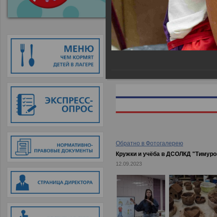
Главная
→
Фотогалерея
→
Кружки
Обратно в Фотогалерею
Кружки и учёба в ДСОЛКД "Тимуро
12.09.2023