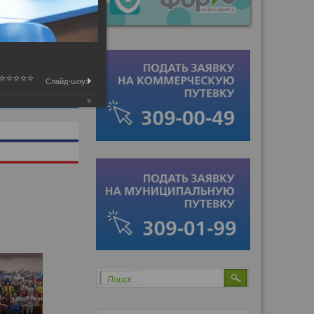
Слайд-шоу:
Поиск...