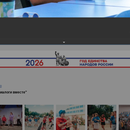
ея
→
XXI Встреча в Сочи "Диалоги вместе"
ю
Диалоги вместе"