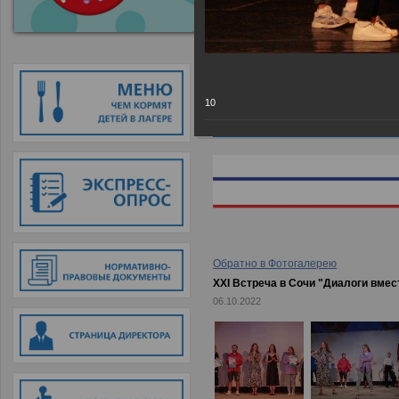
Главная
→
Фотогалерея
→
XXI Вс
10
Обратно в Фотогалерею
XXI Встреча в Сочи "Диалоги вмес
06.10.2022