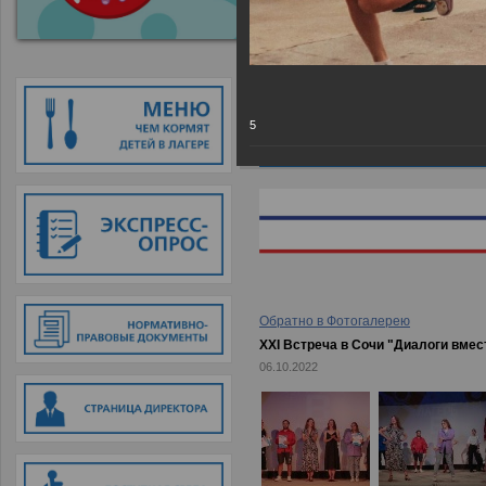
Главная
→
Фотогалерея
→
XXI Вс
5
Обратно в Фотогалерею
XXI Встреча в Сочи "Диалоги вмес
06.10.2022