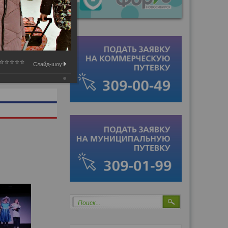
Слайд-шоу:
Поиск...