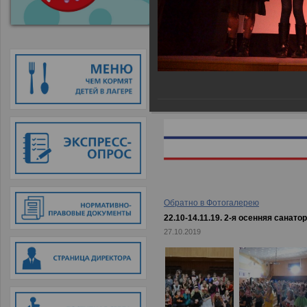
Главная
→
Фотогалерея
→
22.10-
Обратно в Фотогалерею
22.10-14.11.19. 2-я осенняя санато
27.10.2019