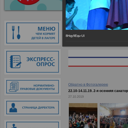
Главная
→
Фотогалерея
→
22.10-
8Hqy9Equ-UI
Обратно в Фотогалерею
22.10-14.11.19. 2-я осенняя санато
27.10.2019