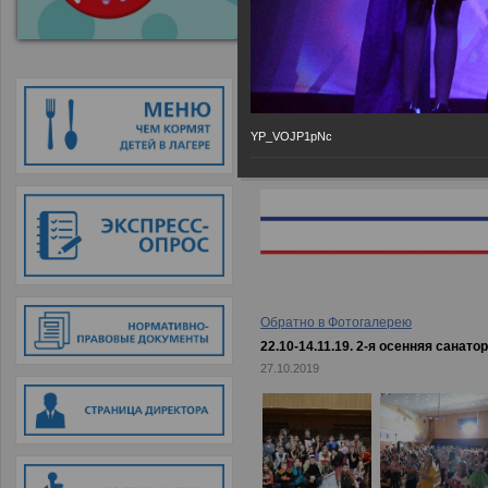
Главная
→
Фотогалерея
→
22.10-
YP_VOJP1pNc
Обратно в Фотогалерею
22.10-14.11.19. 2-я осенняя санато
27.10.2019