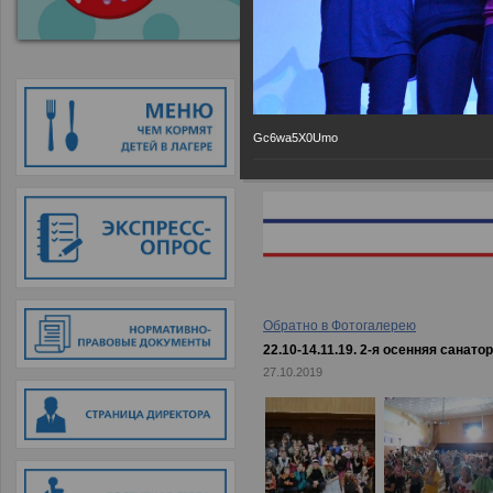
Главная
→
Фотогалерея
→
22.10-
Gc6wa5X0Umo
Обратно в Фотогалерею
22.10-14.11.19. 2-я осенняя санато
27.10.2019