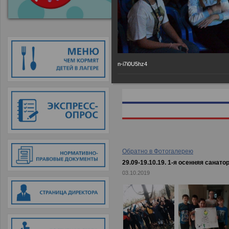
Главная
→
Фотогалерея
→
29.09-
n-i7i0U5hz4
Обратно в Фотогалерею
29.09-19.10.19. 1-я осенняя санат
03.10.2019