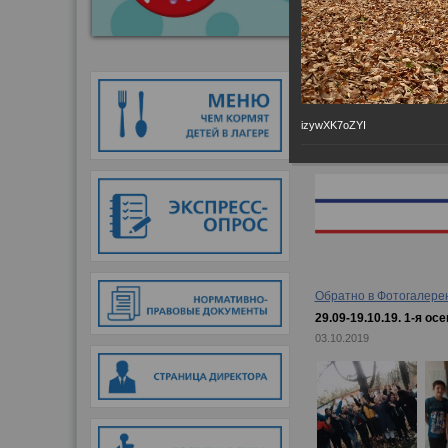
Главная
→
Фотогалер
izywXK7oZYI
Обратно в Фотогалере
29.09-19.10.19. 1-я о
03.10.2019