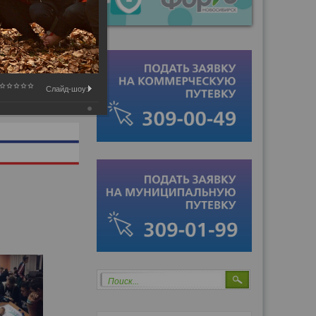
Слайд-шоу:
Поиск...